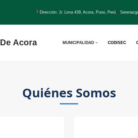
Dirección: Jr. Lima 439, Acora, Puno, Perú
Serenazg
l De Acora
MUNICIPALIDAD
CODISEC
Quiénes Somos