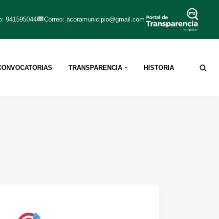
o: 941595044
Correo: acoramunicipio@gmail.com
CONVOCATORIAS
TRANSPARENCIA
HISTORIA